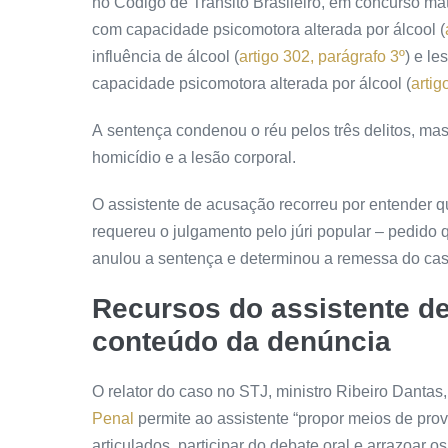
no Código de Trânsito Brasileiro, em
concurso mat
com capacidade psicomotora alterada por álcool (
influência de álcool (
artigo 302, parágrafo 3º
) e l
capacidade psicomotora alterada por álcool (
artig
A
sentença
condenou o réu pelos três delitos, m
homicídio e a lesão corporal.
O assistente de acusação recorreu por entender qu
requereu o julgamento pelo júri popular – pedido q
anulou a
sentença
e determinou a remessa do caso
Recursos do assistente d
conteúdo da
denúncia
O relator do caso no STJ, ministro Ribeiro Dantas
Penal
permite ao assistente “propor meios de prova
articulados, participar do debate oral e arrazoar o