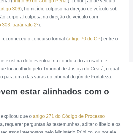
erial
(
artigo 69 do Código Penal
): condução de veículo
artigo 306
), homicídio
culposo
na direção de veículo sob
esão corporal culposa na direção de veículo com
o 303, parágrafo 2º
).
as reconheceu o
concurso formal
(
artigo 70 do CP
) entre o
e existiria
dolo
eventual na conduta do acusado, e
ue foi acolhido pelo Tribunal de Justiça do Ceará, o qual
 para uma das varas do tribunal do júri de Fortaleza.
evem estar alinhados com o
, explicou que o
artigo 271 do Código de Processo
, requerer perguntas às testemunhas, aditar o libelo e os
s recursos interpostos pelo Ministério Público, ou por ele