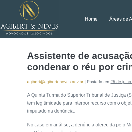
Home
Áreas de 
Assistente de acusaçã
condenar o réu por cr
agibert@agiberteneves.adv.br
|
Postado em
25 de julho
A Quinta Turma do Superior Tribunal de Justiça (
tem
legitimidade
para interpor recurso com o objet
imputado na
denúncia
.
No caso em análise, a
denúncia
oferecida pelo Mi