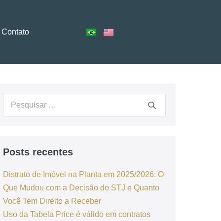
Contato
Posts recentes
Distrato de Imóvel na Planta em 2025/2026: O
Que Mudou com a Decisão do STJ e Quanto
Você Tem Direito a Receber
Uso da Tabela Price é válido em contratos