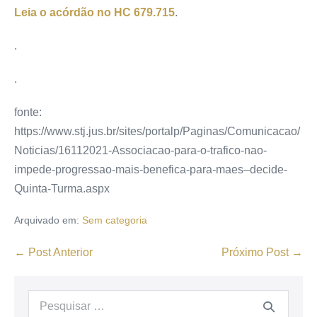
Leia o acórdão no
HC 679.715
.
.
.
fonte:
https://www.stj.jus.br/sites/portalp/Paginas/Comunicacao/
Noticias/16112021-Associacao-para-o-trafico-nao-
impede-progressao-mais-benefica-para-maes–decide-
Quinta-Turma.aspx
Arquivado em:
Sem categoria
← Post Anterior
Próximo Post →