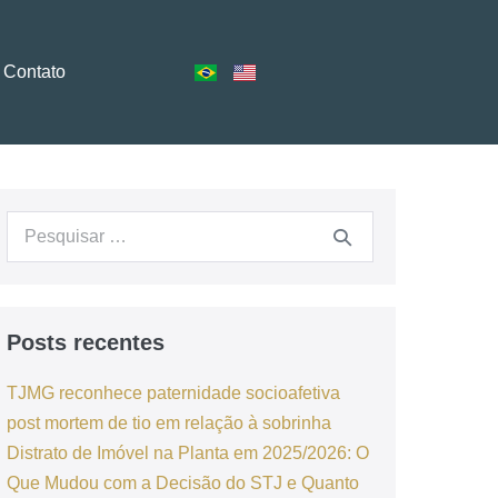
Contato
Posts recentes
TJMG reconhece paternidade socioafetiva
post mortem de tio em relação à sobrinha
Distrato de Imóvel na Planta em 2025/2026: O
Que Mudou com a Decisão do STJ e Quanto