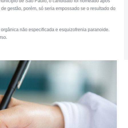
município de São Paulo, o candidato foi nomeado após
o de gestão, porém, só seria empossado se o resultado do
 orgânica não especificada e esquizofrenia paranoide.
rso.