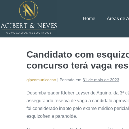
Home
Áreas de 
Candidato com esquizo
concurso terá vaga re
gipcomunicacao
|
Postado em
31 de maio de 2023
Desembargador Kleber Leyser de Aquino, da 3ª câm
assegurando reserva de vaga a candidato aprovad
foi considerado inapto pelo exame médico pericial
esquizofrenia paranoide.