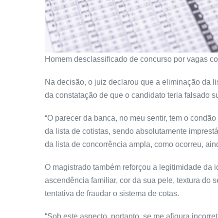
Homem desclassificado de concurso por vagas coti
Na decisão, o juiz declarou que a eliminação da l
da constatação de que o candidato teria falsado 
“O parecer da banca, no meu sentir, tem o condã
da lista de cotistas, sendo absolutamente impres
da lista de concorrência ampla, como ocorreu, aind
O magistrado também reforçou a legitimidade da i
ascendência familiar, cor da sua pele, textura do
tentativa de fraudar o sistema de cotas.
“Sob este aspecto, portanto, se me afigura incorret