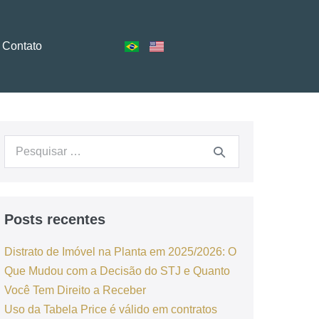
Contato
Posts recentes
Distrato de Imóvel na Planta em 2025/2026: O
Que Mudou com a Decisão do STJ e Quanto
Você Tem Direito a Receber
Uso da Tabela Price é válido em contratos