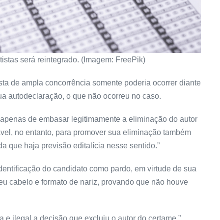
stas será reintegrado. (Imagem: FreePik)
ista de ampla concorrência somente poderia ocorrer diante
sua autodeclaração, o que não ocorreu no caso.
o apenas de embasar legitimamente a eliminação do autor
tável, no entanto, para promover sua eliminação também
a que haja previsão editalícia nesse sentido.”
dentificação do candidato como pardo, em virtude de sua
 seu cabelo e formato de nariz, provando que não houve
a e ilegal a decisão que excluiu o autor do certame.”