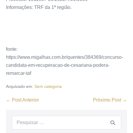
Informações: TRF da 1ª região.
fonte:
https://www.migalhas.com.br/quentes/384369/concurso-
candidata-em-recuperacao-de-cesariana-podera-
remarcar-taf
Arquivado em:
Sem categoria
← Post Anterior
Próximo Post →