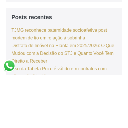
Posts recentes
TJMG reconhece paternidade socioafetiva post
mortem de tio em relação à sobrinha
Distrato de Imóvel na Planta em 2025/2026: O Que
Mudou com a Decisão do STJ e Quanto Você Tem
Direito a Receber
Uso da Tabela Price é válido em contratos com
alienação fiduciária
Autistas com nível de suporte 1 têm direito a
isenção na compra de veículos
Homem que recebeu depósito por engano é
condenado a devolver dinheiro