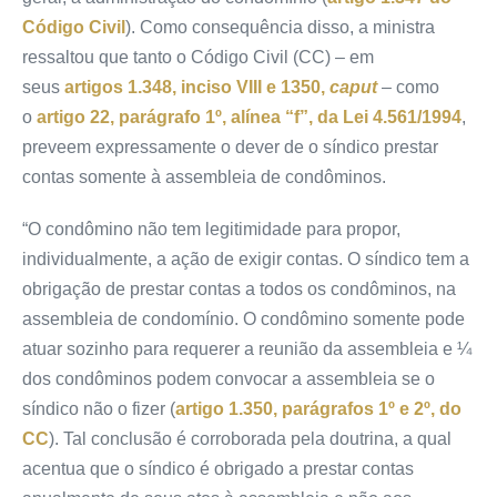
Código Civil
). Como consequência disso, a ministra
ressaltou que tanto o Código Civil (
CC
) – em
seus
artigos 1.348, inciso VIII e 1350,
caput
– como
o
artigo 22, parágrafo 1º, alínea “f”, da Lei 4.561/1994
,
preveem expressamente o dever de o síndico prestar
contas somente à assembleia de condôminos.
“O condômino não tem
legitimidade
para propor,
individualmente, a ação de exigir contas. O síndico tem a
obrigação de prestar contas a todos os condôminos, na
assembleia de condomínio. O condômino somente pode
atuar sozinho para requerer a reunião da assembleia e ¼
dos condôminos podem convocar a assembleia se o
síndico não o fizer (
artigo 1.350, parágrafos 1º e 2º, do
CC
). Tal conclusão é corroborada pela doutrina, a qual
acentua que o síndico é obrigado a prestar contas