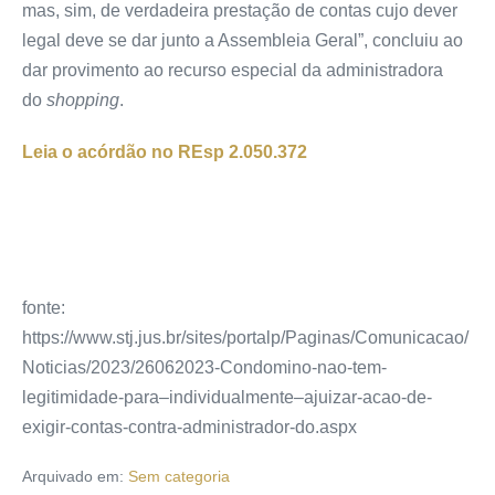
mas, sim, de verdadeira prestação de contas cujo dever
legal deve se dar junto a Assembleia Geral”, concluiu ao
dar
provimento
ao
recurso especial
da administradora
do
shopping
.
Leia o acórdão no REsp
2.050.372
fonte:
https://www.stj.jus.br/sites/portalp/Paginas/Comunicacao/
Noticias/2023/26062023-Condomino-nao-tem-
legitimidade-para–individualmente–ajuizar-acao-de-
exigir-contas-contra-administrador-do.aspx
Arquivado em:
Sem categoria