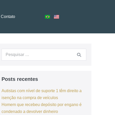
Contato
Posts recentes
Autistas com nível de suporte 1 têm direito a
isenção na compra de veículos
Homem que recebeu depósito por engano é
condenado a devolver dinheiro