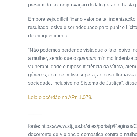
presumido, a comprovação do fato gerador basta p
Embora seja difícil fixar o valor de tal indenização
resultado lesivo e ser adequado para punir o ilícit
de enriquecimento.
“Não podemos perder de vista que o fato lesivo, n
a mulher, sendo que o
quantum
mínimo indenizató
vulnerabilidade e hipossuficiência da vítima, alé
gêneros, com definitiva superação dos ultrapassad
sociedade, inclusive no Sistema de Justiça”, disse
Leia o acórdão na APn 1.079
.
_____
fonte: https://www.stj.jus.br/sites/portalp/Pagi
decorrente-de-violencia-domestica-contra-a-mulh