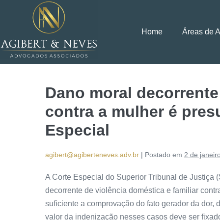
Home
Áreas de 
Dano moral decorrente
contra a mulher é pres
Especial
agibert@agiberteneves.adv.br
|
Postado em
2 de janeir
A Corte Especial do Superior Tribunal de Justiça 
decorrente de violência doméstica e familiar cont
suficiente a comprovação do fato gerador da dor, 
valor da indenização nesses casos deve ser fixad