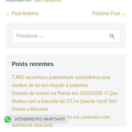
Arquivado em:
Sem categoria
← Post Anterior
Próximo Post →
Posts recentes
TJMG reconhece paternidade socioafetiva post
mortem de tio em relação à sobrinha
Distrato de Imóvel na Planta em 2025/2026: O Que
Mudou com a Decisão do STJ e Quanto Você Tem
Direito a Receber
Uso da Tabela Price é válido em contratos com
ATENDIMENTO WHATSAPP
alienação fiduciária