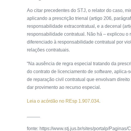
Ao citar precedentes do STJ, o relator do caso, m
aplicando a
prescrição
trienal (artigo 206, parágr
responsabilidade extracontratual, e a decenal (ar
responsabilidade contratual. Não há – explicou o 
diferenciado à responsabilidade contratual por v
relações contratuais.
“Na ausência de regra especial tratando da
prescr
do contrato de licenciamento de
software
, aplica-
de reparação civil contratual que envolvam direito
dar
provimento
ao
recurso especial
.
Leia o acórdão no REsp 1.907.034
.
_____
fonte: https://www.stj.jus.br/sites/portalp/Pagi