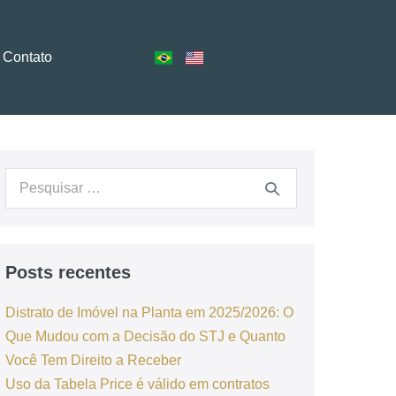
Contato
Posts recentes
Distrato de Imóvel na Planta em 2025/2026: O
Que Mudou com a Decisão do STJ e Quanto
Você Tem Direito a Receber
Uso da Tabela Price é válido em contratos