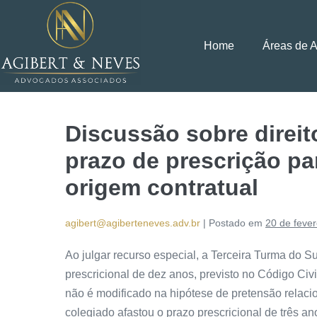
Home
Áreas de 
Discussão sobre direit
prazo de prescrição pa
origem contratual
agibert@agiberteneves.adv.br
|
Postado em
20 de fever
Ao julgar
recurso especial
, a Terceira Turma do Su
prescricional de dez anos, previsto no Código Civ
não é modificado na hipótese de pretensão relaci
colegiado afastou o prazo prescricional de três a