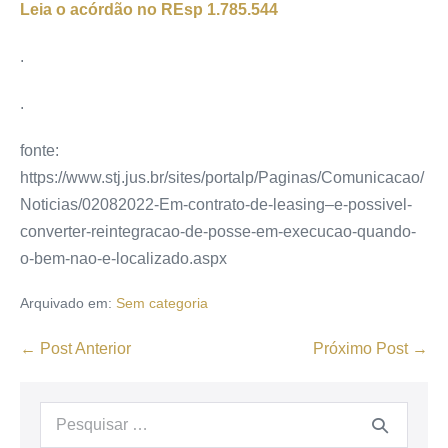
Leia o acórdão no REsp
1.785.544
.
.
fonte:
https://www.stj.jus.br/sites/portalp/Paginas/Comunicacao/
Noticias/02082022-Em-contrato-de-leasing–e-possivel-
converter-reintegracao-de-posse-em-execucao-quando-
o-bem-nao-e-localizado.aspx
Arquivado em:
Sem categoria
← Post Anterior
Próximo Post →