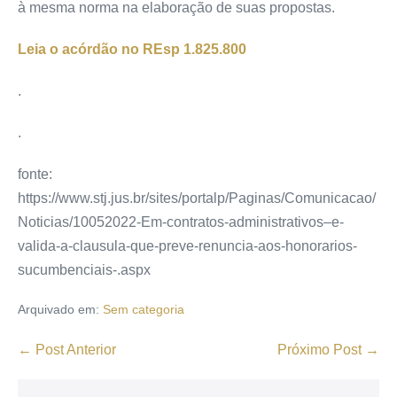
à mesma norma na elaboração de suas propostas.
Leia o acórdão no REsp 1.825.800
.
.
fonte:
https://www.stj.jus.br/sites/portalp/Paginas/Comunicacao/
Noticias/10052022-Em-contratos-administrativos–e-
valida-a-clausula-que-preve-renuncia-aos-honorarios-
sucumbenciais-.aspx
Arquivado em:
Sem categoria
← Post Anterior
Próximo Post →