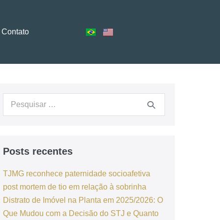
Contato
Posts recentes
TJMG reconhece paternidade socioafetiva
post mortem de tio em relação à sobrinha
Distrato de Imóvel na Planta em 2025/2026: O
Que Mudou com a Decisão do STJ e Quanto