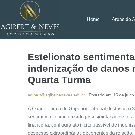
Home
Áreas de 
Estelionato sentimental
indenização de danos m
Quarta Turma
agibert@agiberteneves.adv.br
|
Postado em
15 de julho
A Quarta Turma do Superior Tribunal de Justiça (S
sentimental, caracterizado pela simulação de re
financeira, configura ato ilícito passível de inden
despesas extraordinárias decorrentes da relação.