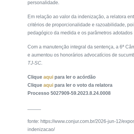
personalidade.
Em relação ao valor da indenização, a relatora e
critérios de proporcionalidade e razoabilidade, p
pedagógico da medida e os parâmetros adotados p
Com a manutenção integral da sentença, a 6ª Câm
e aumentou os honorários advocatícios de sucum
TJ-SC.
Clique
aqui
para ler o acórdão
Clique
aqui
para ler o voto da relatora
Processo 5027909-59.2023.8.24.0008
_____
fonte: https://www.conjur.com.br/2026-jun-12/exp
indenizacao/