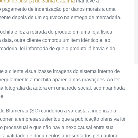
bunal de Justiça de Santa Catarina
manteve a
o pagamento de indenização por danos morais a uma
mente depois de um equívoco na entrega de mercadoria.
hila e fez a retirada do produto em uma loja física
data, outra cliente comprou um item idêntico e, ao
adoria, foi informada de que o produto já havia sido
e a cliente visualizasse imagens do sistema interno de
regularmente a mochila aparecia nas gravações. Ao ter
ma fotografia da autora em uma rede social, acompanhada
pe.
de Blumenau (SC) condenou a varejista a indenizar a
correr, a empresa sustentou que a publicação ofensiva foi
ção processual e que não havia nexo causal entre sua
 a validade de documentos apresentados pela autora