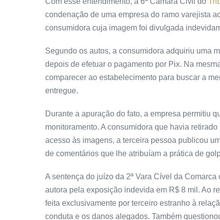
Com esse entendimento, a 6ª Câmara Civil do
Tri
condenação de uma empresa do ramo varejista a
consumidora cuja imagem foi divulgada indevida
Segundo os autos, a consumidora adquiriu uma moc
depois de efetuar o pagamento por Pix. Na mesma 
comparecer ao estabelecimento para buscar a merc
entregue.
Durante a apuração do fato, a empresa permitiu qu
monitoramento. A consumidora que havia retirado 
acesso às imagens, a terceira pessoa publicou u
de comentários que lhe atribuíam a prática de gol
A sentença do juízo da 2ª Vara Cível da Comarca 
autora pela exposição indevida em R$ 8 mil. Ao re
feita exclusivamente por terceiro estranho à rela
conduta e os danos alegados. Também questionou