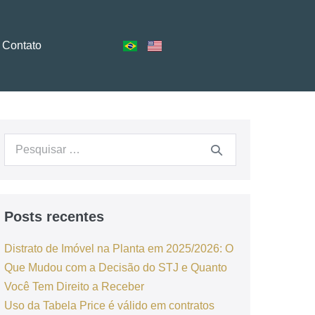
Contato
Posts recentes
Distrato de Imóvel na Planta em 2025/2026: O
Que Mudou com a Decisão do STJ e Quanto
Você Tem Direito a Receber
Uso da Tabela Price é válido em contratos