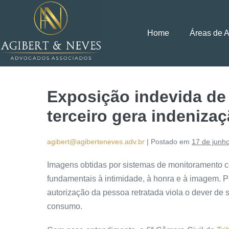
Home
Áreas de 
Exposição indevida de
terceiro gera indeniza
agibert@agiberteneves.adv.br
|
Postado em
17 de junh
Imagens obtidas por sistemas de monitoramento co
fundamentais à intimidade, à honra e à imagem. 
autorização da pessoa retratada viola o dever de 
consumo.