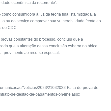
vidade econômica da recorrente”.
 como consumidora à luz da teoria finalista mitigada, a
uto ou do serviço comprovar sua vulnerabilidade frente ao
as do CDC.
 provas constantes do processo, concluiu que a
e modo que a alteração dessa conclusão esbarra no óbice
gar
provimento
ao
recurso especial
.
as/Comunicacao/Noticias/2023/21032023-Falta-de-prova-de-
trato-de-gestao-de-pagamentos-on-line.aspx