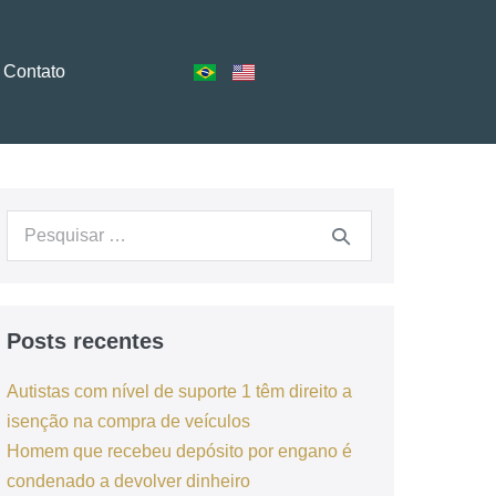
Contato
Posts recentes
Autistas com nível de suporte 1 têm direito a
isenção na compra de veículos
Homem que recebeu depósito por engano é
condenado a devolver dinheiro