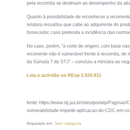
pela recorrida se destinam ao desempenho da ati
Quanto à possibilidade de reconhecer a recorrente
relatora ressaltou que cabe ao adquirente do prod
fornecedor, caso pretenda a incidência das norm
No caso, porém, “a corte de origem, com base nas
recorrente não é vulnerável frente à recorrida, d
da
Súmula 7
do STJ” – concluiu a ministra ao ne
Leia o acórdão no REsp
2.020.811
fonte: https://www.stj.jus.br/sites/portalp/Pagin
vulnerabilidade-impede-aplicacao-do-CDC-em-con
Arquivado em:
Sem categoria