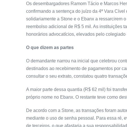
Os desembargadores Ramom Tácio e Marcos Henriq
confirmando a sentença do juízo da 4ª Vara Cível
solidariamente a Stone e o Ebanx a ressarcirem o a
reembolso adicional de R$ 5 mil. As instituições
honorários advocatícios, elevados pelo colegiad
O que dizem as partes
O demandante narrou na inicial que celebrou contra
destinados ao recebimento de pagamentos por cart
consultar o seu extrato, constatou quatro transaçõ
A maior parte dessa quantia (R$ 62 mil) foi trans
próprio nome no Ebanx. O restante teve como desti
De acordo com a Stone, as transações foram autor
mediante o uso de senha pessoal. Para essa ré, ev
de terceiros, o que afastaria a sua responsabilida