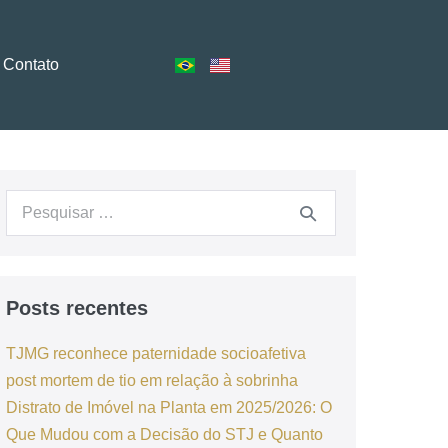
Contato
Posts recentes
TJMG reconhece paternidade socioafetiva
post mortem de tio em relação à sobrinha
Distrato de Imóvel na Planta em 2025/2026: O
Que Mudou com a Decisão do STJ e Quanto