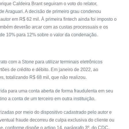
ue Caldeira Brant seguiram o voto do relator,
 de Araguari. A decisão de primeiro grau condenou
utor em R$ 62 mil. À primeira fintech ainda foi imposto o
 também deverão arcar com as custas processuais e os
o de 10% para 12% sobre o valor da condenação.
to com a Stone para utilizar terminais eletrônicos
ões de crédito e débito. Em janeiro de 2022, ao
es, totalizando R$ 68 mil, que não realizou.
ferida para uma conta aberta de forma fraudulenta em seu
no a conta de um terceiro em outra instituição.
izadas por meio do dispositivo cadastrado pelo autor e
entual fraude decorreu de culpa exclusiva do cliente ou
de, conforme dispõe o artigo 14, parágrafo 3º, do CDC.