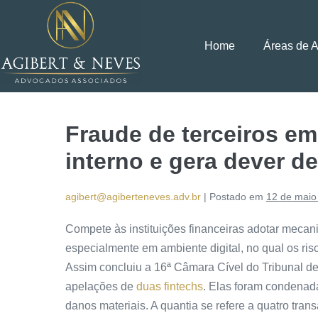
Home
Áreas de 
Fraude de terceiros em 
interno e gera dever de
agibert@agiberteneves.adv.br
|
Postado em
12 de maio
Compete às instituições financeiras adotar mecan
especialmente em ambiente digital, no qual os ri
Assim concluiu a 16ª Câmara Cível do Tribunal d
apelações de
duas fintechs
. Elas foram condenada
danos materiais. A quantia se refere a quatro tran