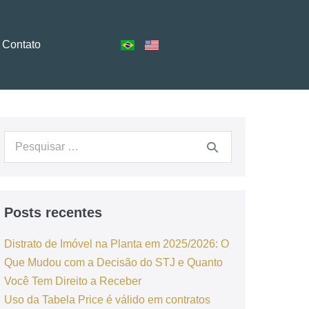
Contato
Posts recentes
Distrato de Imóvel na Planta em 2025/2026: O
Que Mudou com a Decisão do STJ e Quanto
Você Tem Direito a Receber
Uso da Tabela Price é válido em contratos