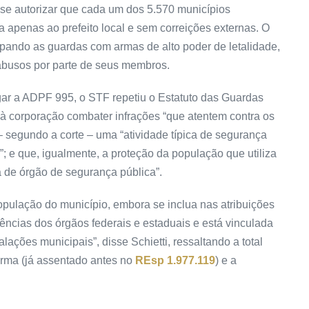
e se autorizar que cada um dos 5.570 municípios
da apenas ao prefeito local e sem correições externas. O
ipando as guardas com armas de alto poder de letalidade,
busos por parte de seus membros.
lgar a ADPF 995, o STF repetiu o Estatuto das Guardas
 à corporação combater infrações “que atentem contra os
 – segundo a corte – uma “atividade típica de segurança
”; e que, igualmente, a proteção da população que utiliza
ca de órgão de segurança pública”.
opulação do município, embora se inclua nas atribuições
ências dos órgãos federais e estaduais e está vinculada
alações municipais”, disse Schietti, ressaltando a total
urma (já assentado antes no
REsp 1.977.119
) e a