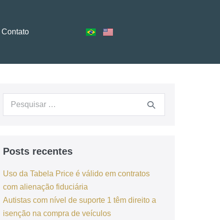
Contato
Posts recentes
Uso da Tabela Price é válido em contratos
com alienação fiduciária
Autistas com nível de suporte 1 têm direito a
isenção na compra de veículos