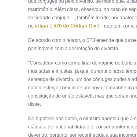
dos cônjuges ou pelo divórcio, de modo que, a par
matrimônio. Além disso, observou, no caso de sep
sociedade conjugal –, também incide, por analogia,
no
artigo 1.576 do Código Civil
– que tem como um
De acordo com o relator, o STJ entende que os be
partilháveis com a decretação do divórcio.
“Considerar como termo final do regime de bens a 
inusitadas e injustas, já que, durante o lapso te
sentença de divórcio, um dos cônjuges poderia ad
com o esforço comum de um novo companheiro (haja
constituição de união estável), mas que seriam inc
disse.
Na hipótese dos autos, o ministro apontou que a 
cláusula de inalienabilidade e, consequentemente
devendo, portanto, ser reconhecida a sua incomun