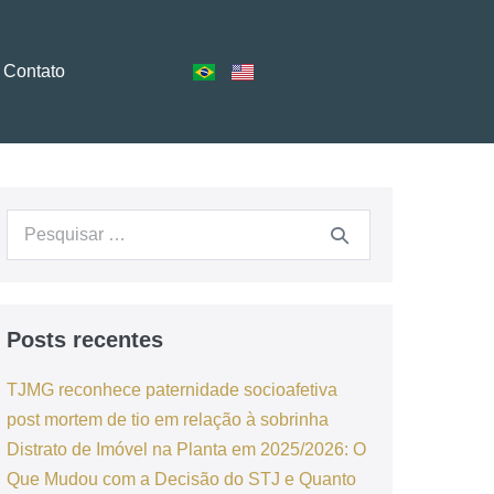
Contato
Posts recentes
TJMG reconhece paternidade socioafetiva
post mortem de tio em relação à sobrinha
Distrato de Imóvel na Planta em 2025/2026: O
Que Mudou com a Decisão do STJ e Quanto