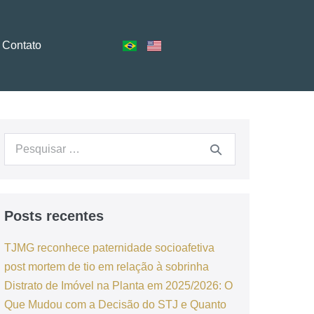
Contato
Posts recentes
TJMG reconhece paternidade socioafetiva
post mortem de tio em relação à sobrinha
Distrato de Imóvel na Planta em 2025/2026: O
Que Mudou com a Decisão do STJ e Quanto