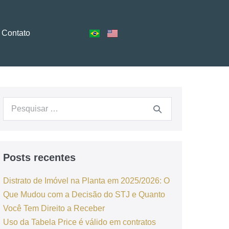
Contato
Posts recentes
Distrato de Imóvel na Planta em 2025/2026: O
Que Mudou com a Decisão do STJ e Quanto
Você Tem Direito a Receber
Uso da Tabela Price é válido em contratos