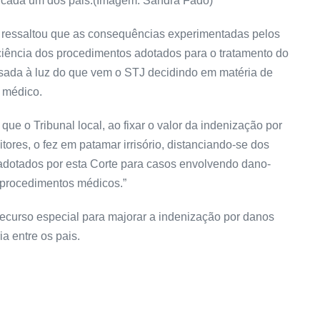
a cada um dos pais.(Imagem: Sandra Fado)
tti ressaltou que as consequências experimentadas pelos
iciência dos procedimentos adotados para o tratamento do
isada à luz do que vem o STJ decidindo em matéria de
o médico.
que o Tribunal local, ao fixar o valor da indenização por
res, o fez em patamar irrisório, distanciando-se dos
e adotados por esta Corte para casos envolvendo dano-
 procedimentos médicos.”
ecurso especial para majorar a indenização por danos
ia entre os pais.