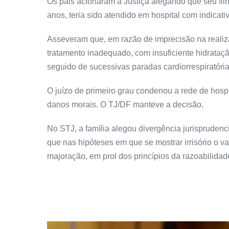
Os pais acionaram a Justiça alegando que seu fil
anos, teria sido atendido em hospital com indicati
Asseveram que, em razão de imprecisão na realizaç
tratamento inadequado, com insuficiente hidrataç
seguido de sucessivas paradas cardiorrespiratória
O juízo de primeiro grau condenou a rede de hosp
danos morais. O TJ/DF manteve a decisão.
No STJ, a família alegou divergência jurispruden
que nas hipóteses em que se mostrar irrisório o val
majoração, em prol dos princípios da razoabilidad