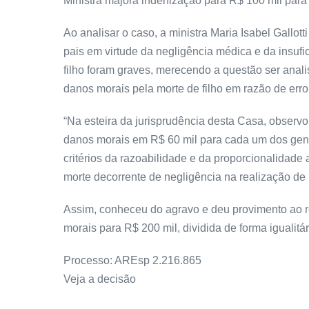
Ministra majora indenização para R$ 100 mil par
Ao analisar o caso, a ministra Maria Isabel Gallo
pais em virtude da negligência médica e da insuf
filho foram graves, merecendo a questão ser anal
danos morais pela morte de filho em razão de err
“Na esteira da jurisprudência desta Casa, observo 
danos morais em R$ 60 mil para cada um dos genito
critérios da razoabilidade e da proporcionalidad
morte decorrente de negligência na realização de
Assim, conheceu do agravo e deu provimento ao r
morais para R$ 200 mil, dividida de forma igualitár
Processo: AREsp 2.216.865
Veja a decisão