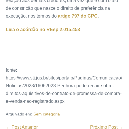
relação aos demais credores, uma vez que é com o ato
de constrição que nasce o direito de preferência na
execução, nos termos do
artigo 797 do CPC
.
Leia o acórdão no REsp 2.015.453
fonte:
https://www.stj.jus.br/sites/portalp/Paginas/Comunicacao/
Noticias/2023/16062023-Penhora-pode-recair-sobre-
direitos-aquisitivos-de-contrato-de-promessa-de-compra-
e-venda-nao-registrado.aspx
Arquivado em:
Sem categoria
← Post Anterior
Próximo Post →