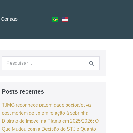
Contato
Posts recentes
TJMG reconhece paternidade socioafetiva
post mortem de tio em relação à sobrinha
Distrato de Imóvel na Planta em 2025/2026: O
Que Mudou com a Decisão do STJ e Quanto