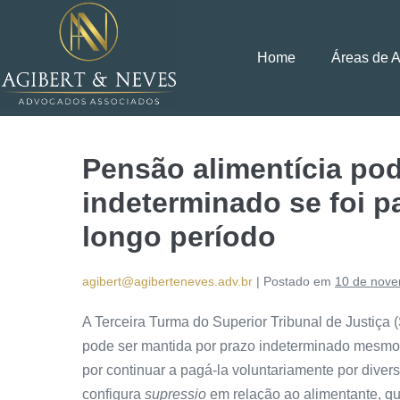
Home
Áreas de 
Pensão alimentícia pod
indeterminado se foi p
longo período
agibert@agiberteneves.adv.br
|
Postado em
10 de nove
A Terceira Turma do Superior Tribunal de Justiça 
pode ser mantida por prazo indeterminado mesmo 
por continuar a pagá-la voluntariamente por diver
configura
supressio
em relação ao alimentante, qu