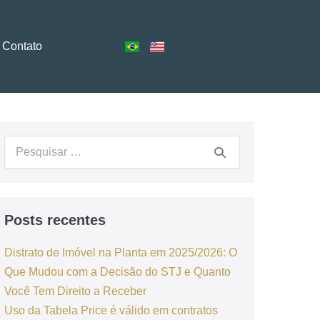
Contato
Posts recentes
Distrato de Imóvel na Planta em 2025/2026: O
Que Mudou com a Decisão do STJ e Quanto
Você Tem Direito a Receber
Uso da Tabela Price é válido em contratos