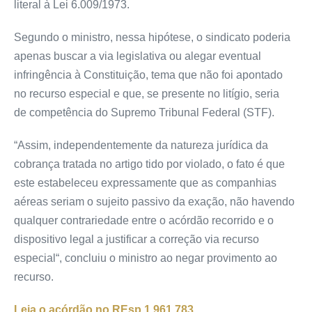
literal à Lei 6.009/1973.
Segundo o ministro, nessa hipótese, o sindicato poderia
apenas buscar a via legislativa ou alegar eventual
infringência à Constituição, tema que não foi apontado
no
recurso especial
e que, se presente no litígio, seria
de
competência
do Supremo Tribunal Federal (STF).
“Assim, independentemente da natureza jurídica da
cobrança tratada no artigo tido por violado, o fato é que
este estabeleceu expressamente que as companhias
aéreas seriam o sujeito passivo da
exação
, não havendo
qualquer contrariedade entre o
acórdão
recorrido e o
dispositivo legal a justificar a correção via
recurso
especial
“, concluiu o ministro ao negar
provimento
ao
recurso.
Leia o acórdão no REsp 1.961.783