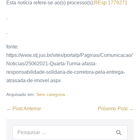
Esta notícia refere-se ao(s)
processo(s):
REsp 1779271
.
.
fonte:
https://www.stj.jus.br/sites/portalp/Paginas/Comunicacao/
Noticias/25062021-Quarta-Turma-afasta-
responsabilidade-solidaria-de-corretora-pela-entrega-
atrasada-de-imovel.aspx
Arquivado em:
Sem categoria
← Post Anterior
Próximo Post →