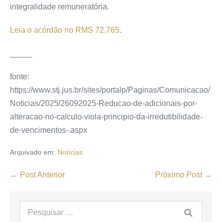
integralidade remuneratória.
Leia o acórdão no RMS 72.765
.
_____
fonte:
https://www.stj.jus.br/sites/portalp/Paginas/Comunicacao/
Noticias/2025/26092025-Reducao-de-adicionais-por-
alteracao-no-calculo-viola-principio-da-irredutibilidade-
de-vencimentos-.aspx
Arquivado em:
Notícias
← Post Anterior
Próximo Post →