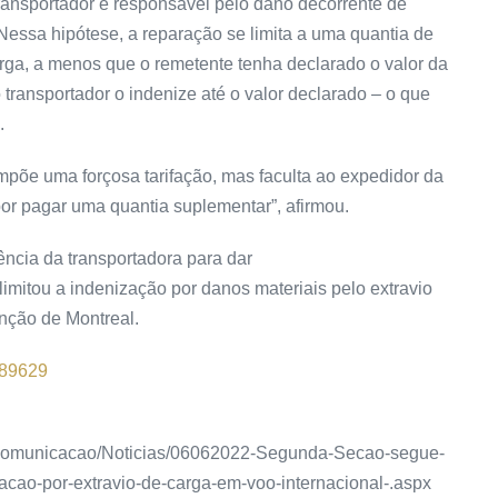
transportador é responsável pelo dano decorrente de
Nessa hipótese, a reparação se limita a uma quantia de
arga, a menos que o remetente tenha declarado o valor da
transportador o indenize até o valor declarado – o que
.
mpõe uma forçosa tarifação, mas faculta ao expedidor da
or pagar uma quantia suplementar”, afirmou.
ncia da transportadora para dar
o limitou a indenização por danos materiais pelo extravio
nção de Montreal.
89629
nas/Comunicacao/Noticias/06062022-Segunda-Secao-segue-
cao-por-extravio-de-carga-em-voo-internacional-.aspx