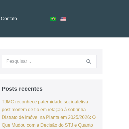
Contato
Posts recentes
TJMG reconhece paternidade socioafetiva
post mortem de tio em relação à sobrinha
Distrato de Imóvel na Planta em 2025/2026: O
Que Mudou com a Decisão do STJ e Quanto