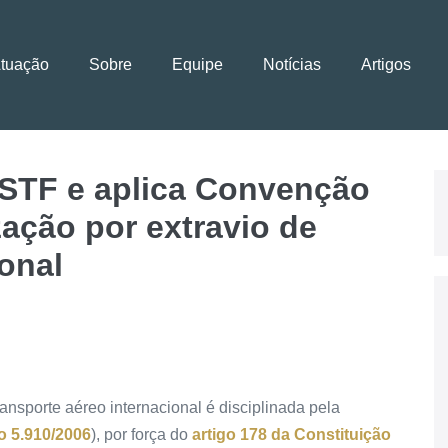
Atuação
Sobre
Equipe
Notícias
Artigos
STF e aplica Convenção
ação por extravio de
onal
nsporte aéreo internacional é disciplinada pela
o 5.910/2006
), por força do
artigo 178 da Constituição