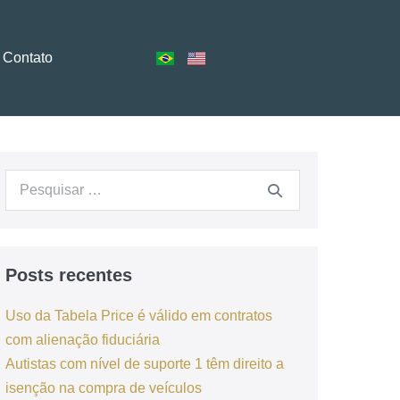
Contato
Posts recentes
Uso da Tabela Price é válido em contratos
com alienação fiduciária
Autistas com nível de suporte 1 têm direito a
isenção na compra de veículos