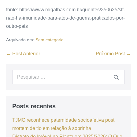
fonte: https://www.migalhas.com.br/quentes/350625/stf-
nao-ha-imunidade-para-atos-de-guerra-praticados-por-
outro-pais
Arquivado em:
Sem categoria
← Post Anterior
Próximo Post →
Posts recentes
TJMG reconhece paternidade socioafetiva post
mortem de tio em relação à sobrinha
Distrato de Imóvel na Planta em 2025/2026: O Que