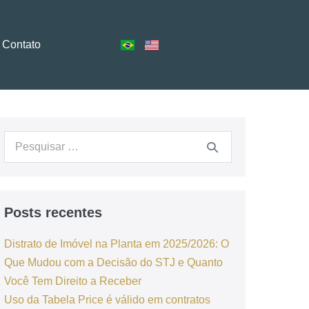
Contato
Posts recentes
Distrato de Imóvel na Planta em 2025/2026: O
Que Mudou com a Decisão do STJ e Quanto
Você Tem Direito a Receber
Uso da Tabela Price é válido em contratos