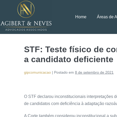
Home
Áreas de 
STF: Teste físico de c
a candidato deficiente
gipcomunicacao
|
Postado em
8 de setembro de 2021
O STF declarou inconstitucionais interpretações d
de candidatos com deficiência à adaptação razoáv
A Corte também considerou inconstitucional a su