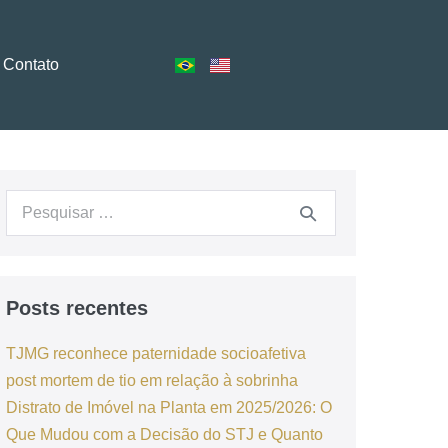
Contato
Posts recentes
TJMG reconhece paternidade socioafetiva
post mortem de tio em relação à sobrinha
Distrato de Imóvel na Planta em 2025/2026: O
Que Mudou com a Decisão do STJ e Quanto