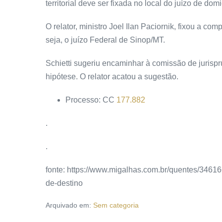
territorial deve ser fixada no local do juízo de domi
O relator, ministro Joel Ilan Paciornik, fixou a c
seja, o juízo Federal de Sinop/MT.
Schietti sugeriu encaminhar à comissão de jurisp
hipótese. O relator acatou a sugestão.
Processo: CC
177.882
.
.
fonte: https://www.migalhas.com.br/quentes/346166/
de-destino
Arquivado em:
Sem categoria