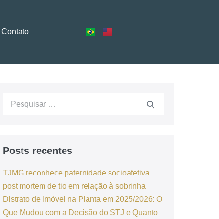
Contato
Posts recentes
TJMG reconhece paternidade socioafetiva
post mortem de tio em relação à sobrinha
Distrato de Imóvel na Planta em 2025/2026: O
Que Mudou com a Decisão do STJ e Quanto