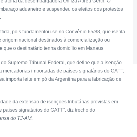
relatoria da desembargadora Onilza Abreu Gerth. O
mbaraço aduaneiro e suspendeu os efeitos dos protestos
.
antida, pois fundamentou-se no Convênio 65/88, que isenta
e origem nacional destinados à comercialização ou
e que o destinatário tenha domicílio em Manaus.
do Supremo Tribunal Federal, que define que a isenção
a mercadorias importadas de países signatários do GATT,
 importa leite em pó da Argentina para a fabricação de
dade da extensão de isenções tributárias previstas em
e países signatários do GATT”, diz trecho do
rensa do TJ-AM.