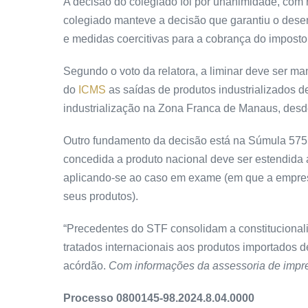
A decisão do colegiado foi por unanimidade, com 
colegiado manteve a decisão que garantiu o dese
e medidas coercitivas para a cobrança do imposto
Segundo o voto da relatora, a liminar deve ser m
do
ICMS
as saídas de produtos industrializados d
industrialização na Zona Franca de Manaus, desd
Outro fundamento da decisão está na Súmula 575 
concedida a produto nacional deve ser estendida 
aplicando-se ao caso em exame (em que a empresa
seus produtos).
“Precedentes do STF consolidam a constitucionali
tratados internacionais aos produtos importados d
acórdão.
Com informações da assessoria de imp
Processo 0800145-98.2024.8.04.0000