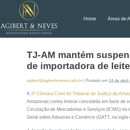
Home
Áreas de 
TJ-AM mantém suspens
de importadora de leit
agibert@agiberteneves.adv.br
|
Postado em
24 de abril
A
2ª Câmara Cível do Tribunal de Justiça do Ama
Amazonas contra liminar concedida em favor de e
Circulação de Mercadorias e Serviços (ICMS) na i
Geral sobre Aduanas e Comércio (GATT, na sigla 