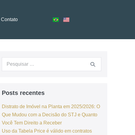
Contato
Posts recentes
Distrato de Imóvel na Planta em 2025/2026: O
Que Mudou com a Decisão do STJ e Quanto
Você Tem Direito a Receber
Uso da Tabela Price é válido em contratos