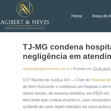
Home
Áreas de 
TJ-MG condena hospita
negligência em atendi
agibert@agiberteneves.adv.br
|
Postado em
23 de abril
O 1º Núcleo de Justiça 4.0 — Cível do
Tribunal de
de Belo Horizonte e condenou um hospital e um mé
danos morais, de maneira solidária, em R$20 mil,
eles terão que custear exames e, caso necessário
acidente de carro sejam retirados da caixa toráci