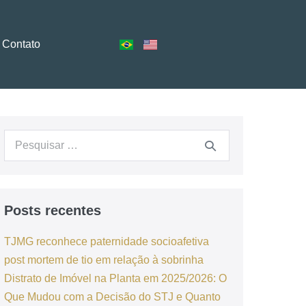
Contato
Posts recentes
TJMG reconhece paternidade socioafetiva
post mortem de tio em relação à sobrinha
Distrato de Imóvel na Planta em 2025/2026: O
Que Mudou com a Decisão do STJ e Quanto