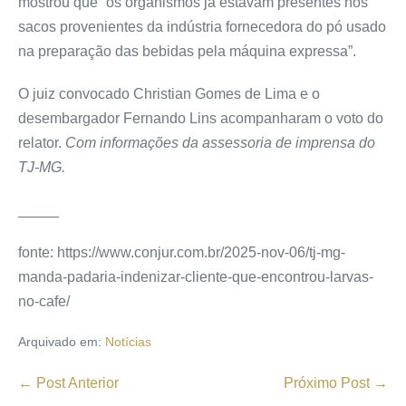
mostrou que “os organismos já estavam presentes nos
sacos provenientes da indústria fornecedora do pó usado
na preparação das bebidas pela máquina expressa”.
O juiz convocado Christian Gomes de Lima e o
desembargador Fernando Lins acompanharam o voto do
relator.
Com informações da assessoria de imprensa do
TJ-MG.
_____
fonte: https://www.conjur.com.br/2025-nov-06/tj-mg-
manda-padaria-indenizar-cliente-que-encontrou-larvas-
no-cafe/
Arquivado em:
Notícias
← Post Anterior
Próximo Post →