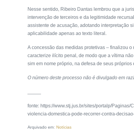
Nesse sentido, Ribeiro Dantas lembrou que a jur
intervenção de terceiros e da
legitimidade
recursal
assistente de acusação, adotando interpretação si
aplicabilidade apenas ao texto literal.
A concessão das medidas protetivas – finalizou o
caracterize ilícito penal, de modo que a vítima n
sim em nome próprio, na defesa de seus próprios dir
O número deste processo não é divulgado em razã
_____
fonte: https://www.stj.jus.br/sites/portalp/Pagin
violencia-domestica-pode-recorrer-contra-decisa
Arquivado em:
Notícias