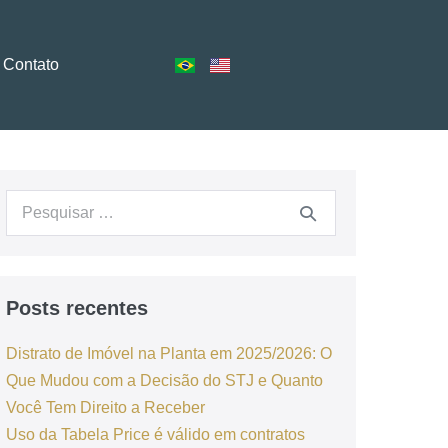
Contato
Posts recentes
Distrato de Imóvel na Planta em 2025/2026: O
Que Mudou com a Decisão do STJ e Quanto
Você Tem Direito a Receber
Uso da Tabela Price é válido em contratos