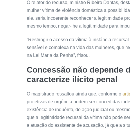
O relator do recurso, ministro Ribeiro Dantas, de
mulher vítima de violência doméstica a possibilidad
ele, seria incoerente reconhecer a
legitimidade
pro
mesmo tempo, negar-lhe a
legitimidade
para impug
“Restringir o acesso da vítima à instância recursal
sensível e complexa na vida das mulheres, que m
na Lei Maria da Penha”, frisou.
Concessão não depende da
caracterize ilícito penal
O magistrado ressaltou ainda que, conforme o
art
protetivas de urgência podem ser concedidas inde
existência de
inquérito
, de ação judicial ou mesmo
que a
legitimidade
recursal da vítima não pode ser
a atuação do assistente de acusação, já que a sit