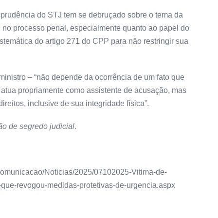
isprudência do STJ tem se debruçado sobre o tema da
 no processo penal, especialmente quanto ao papel do
stemática do artigo 271 do CPP para não restringir sua
 ministro – “não depende da ocorrência de um fato que
ão atua propriamente como assistente de acusação, mas
eitos, inclusive de sua integridade física”.
o de segredo judicial
.
as/Comunicacao/Noticias/2025/07102025-Vitima-de-
o-que-revogou-medidas-protetivas-de-urgencia.aspx