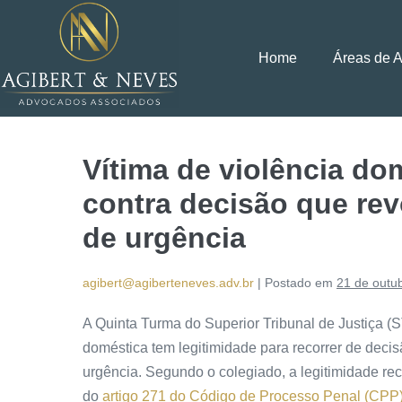
Home
Áreas de 
Vítima de violência do
contra decisão que re
de urgência
agibert@agiberteneves.adv.br
|
Postado em
21 de outu
A Quinta Turma do Superior Tribunal de Justiça (S
doméstica tem
legitimidade
para recorrer de decis
urgência. Segundo o colegiado, a
legitimidade
rec
do
artigo 271 do Código de Processo Penal (CPP