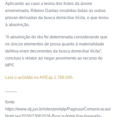
Aplicando ao caso a teoria dos frutos da árvore
envenenada, Ribeiro Dantas invalidou todas as outras
provas derivadas da busca domiciliar ilícita, o que levou
à absolvição.
“A absolvição do réu foi determinada considerando que
os únicos elementos de prova quanto à materialidade
delitiva eram decorrentes da busca domiciliar ilícita”,
concluiu o relator ao negar
provimento
ao recurso do
MPF.
Leia o acórdão no AREsp 2.786.040
.
_____
fonte:
https://www.stj.jus.br/sites/portalp/Paginas/Comunicacao/
Noticias/2026/23062026-Busca-domiciliar-baseada-