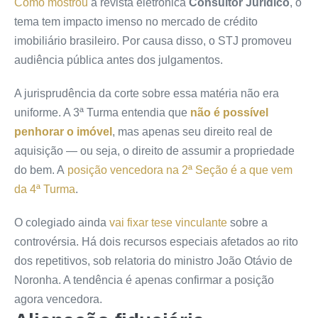
Como mostrou
a revista eletrônica
Consultor Jurídico
, o
tema tem impacto imenso no mercado de crédito
imobiliário brasileiro. Por causa disso, o STJ promoveu
audiência pública antes dos julgamentos.
A jurisprudência da corte sobre essa matéria não era
uniforme. A 3ª Turma entendia que
não é possível
penhorar o imóvel
, mas apenas seu direito real de
aquisição — ou seja, o direito de assumir a propriedade
do bem. A
posição vencedora
na 2ª Seção
é a que vem
da 4ª Turma
.
O colegiado ainda
vai fixar tese vinculante
sobre a
controvérsia. Há dois recursos especiais afetados ao rito
dos repetitivos, sob relatoria do ministro João Otávio de
Noronha. A tendência é apenas confirmar a posição
agora vencedora.