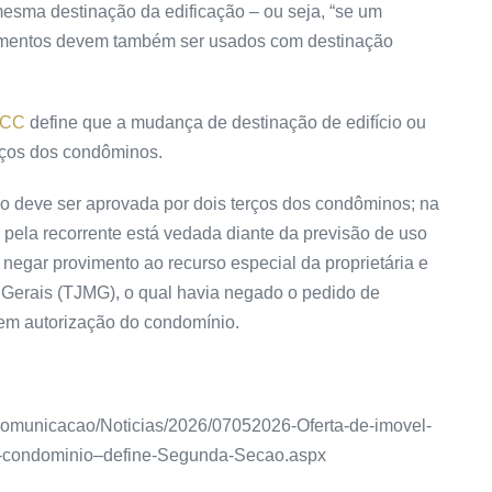
sma destinação da edificação – ou seja, “se um
tamentos devem também ser usados com destinação
o CC
define que a mudança de destinação de edifício ou
erços dos condôminos.
o deve ser aprovada por dois terços dos condôminos; na
a pela recorrente está vedada diante da previsão de uso
o negar
provimento
ao
recurso especial
da proprietária e
 Gerais (TJMG), o qual havia negado o pedido de
sem autorização do condomínio.
as/Comunicacao/Noticias/2026/07052026-Oferta-de-imovel-
o-condominio–define-Segunda-Secao.aspx