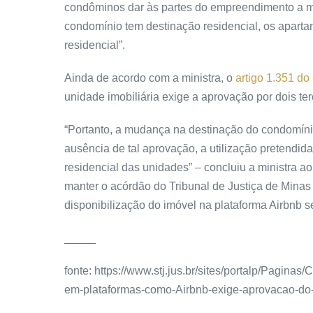
condôminos dar às partes do empreendimento a me
condomínio tem destinação residencial, os apar
residencial”.
Ainda de acordo com a ministra, o
artigo 1.351 d
unidade imobiliária exige a aprovação por dois t
“Portanto, a mudança na destinação do condomíni
ausência de tal aprovação, a utilização pretendid
residencial das unidades” – concluiu a ministra a
manter o
acórdão
do Tribunal de Justiça de Minas
disponibilização do imóvel na plataforma Airbnb 
_____
fonte: https://www.stj.jus.br/sites/portalp/Pagin
em-plataformas-como-Airbnb-exige-aprovacao-d