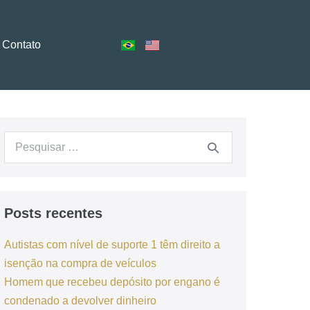
Contato
Posts recentes
Autistas com nível de suporte 1 têm direito a
isenção na compra de veículos
Homem que recebeu depósito por engano é
condenado a devolver dinheiro