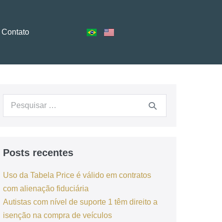
Contato
Posts recentes
Uso da Tabela Price é válido em contratos
com alienação fiduciária
Autistas com nível de suporte 1 têm direito a
isenção na compra de veículos