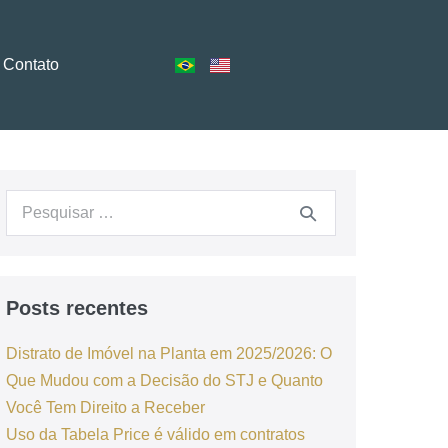
Contato
Posts recentes
Distrato de Imóvel na Planta em 2025/2026: O
Que Mudou com a Decisão do STJ e Quanto
Você Tem Direito a Receber
Uso da Tabela Price é válido em contratos