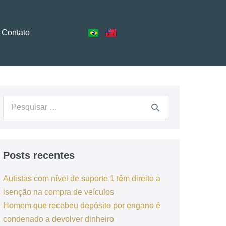
Contato
Posts recentes
Autistas com nível de suporte 1 têm direito a
isenção na compra de veículos
Homem que recebeu depósito por engano é
condenado a devolver dinheiro