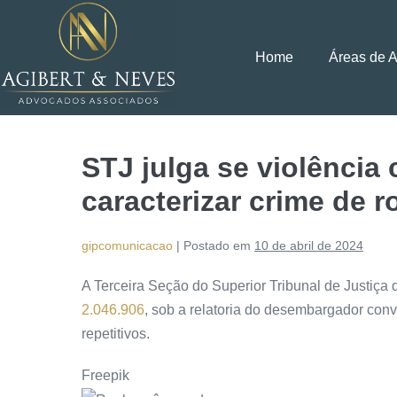
Home
Áreas de 
STJ julga se violência
caracterizar crime de 
gipcomunicacao
|
Postado em
10 de abril de 2024
A Terceira Seção do Superior Tribunal de Justiça d
2.046.906
, sob a relatoria do desembargador conv
repetitivos.
Freepik