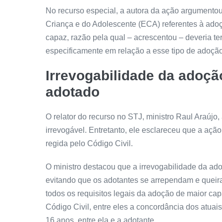
No
recurso especial
, a autora da ação argumento
Criança e do Adolescente (ECA) referentes à adoç
capaz, razão pela qual – acrescentou – deveria te
especificamente em relação a esse tipo de adoção
Irrevogabilidade da adoçã
adotado
O relator do recurso no STJ, ministro Raul Araújo,
irrevogável. Entretanto, ele esclareceu que a açã
regida pelo Código Civil.
O ministro destacou que a irrevogabilidade da ad
evitando que os adotantes se arrependam e queira
todos os requisitos legais da adoção de maior ca
Código Civil, entre eles a concordância dos atuais
16 anos, entre ela e a adotante.