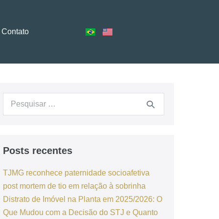
Contato
Posts recentes
TJMG reconhece paternidade socioafetiva
post mortem de tio em relação à sobrinha
Distrato de Imóvel na Planta em 2025/2026: O
Que Mudou com a Decisão do STJ e Quanto