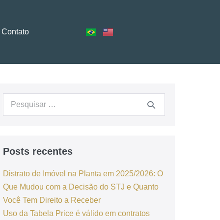
Contato
Posts recentes
Distrato de Imóvel na Planta em 2025/2026: O
Que Mudou com a Decisão do STJ e Quanto
Você Tem Direito a Receber
Uso da Tabela Price é válido em contratos