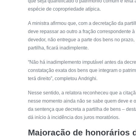
que seja quantificado o patrimônio comum e feita
espécie de copropriedade atípica.
A ministra afirmou que, com a decretação da part
deve repassar ao outro a fração correspondente à
devedor, não entregue a parte dos bens no prazo, 
partilha, ficará inadimplente.
“Não há inadimplemento imputável antes da decre
constatação exata dos bens que integram o patri
terá direito”, completou Andrighi.
Nesse sentido, a relatora reconheceu que a
citaç
nesse momento ainda não se sabe quem deve e o 
da
sentença
que decreta a partilha de bens – dest
dá início à incidência dos juros moratórios.
Majoração de honorários d