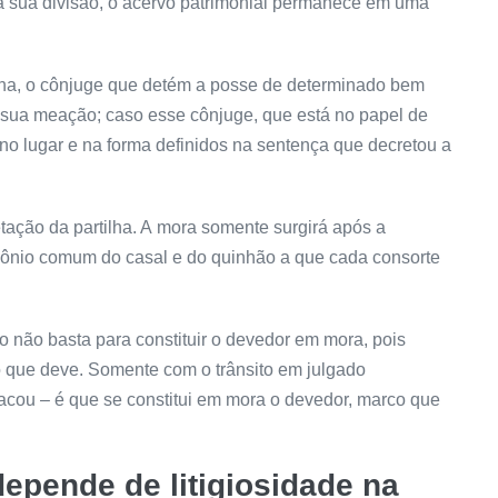
 a sua divisão, o acervo patrimonial permanece em uma
ilha, o cônjuge que detém a posse de determinado bem
 sua meação; caso esse cônjuge, que está no papel de
no lugar e na forma definidos na
sentença
que decretou a
tação da partilha. A
mora
somente surgirá após a
mônio comum do casal e do quinhão a que cada consorte
ão
não basta para constituir o devedor em
mora
, pois
que deve. Somente com o trânsito em julgado
acou – é que se constitui em
mora
o devedor, marco que
epende de litigiosidade na