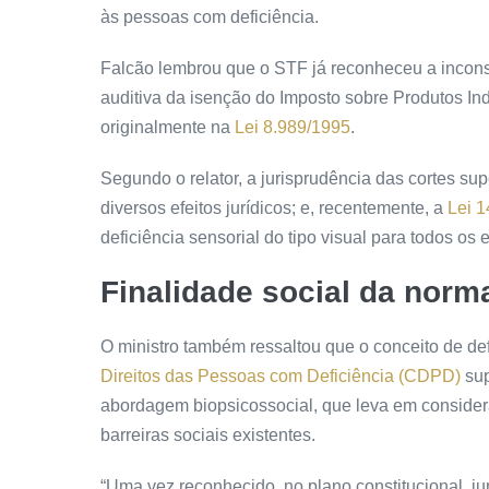
às pessoas com deficiência.
Falcão lembrou que o STF já reconheceu a incons
auditiva da isenção do Imposto sobre Produtos Indu
originalmente na
Lei 8.989/1995
.
Segundo o relator, a jurisprudência das cortes su
diversos efeitos jurídicos; e, recentemente, a
Lei 
deficiência sensorial do tipo visual para todos os e
Finalidade social da norma
O ministro também ressaltou que o conceito de de
Direitos das Pessoas com Deficiência (CDPD)
sup
abordagem biopsicossocial, que leva em consideraç
barreiras sociais existentes.
“Uma vez reconhecido, no plano constitucional, jur