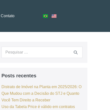
Contato
Posts recentes
Distrato de Imóvel na Planta em 2025/2026: O
Que Mudou com a Decisão do STJ e Quanto
Você Tem Direito a Receber
Uso da Tabela Price é válido em contratos