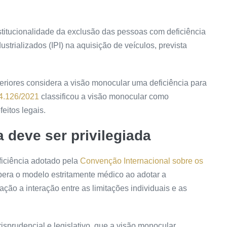
titucionalidade da exclusão das pessoas com deficiência
strializados (IPI) na aquisição de veículos, prevista
periores considera a visão monocular uma deficiência para
14.126/2021
classificou a visão monocular como
feitos legais.
 deve ser privilegiada
ficiência adotado pela
Convenção Internacional sobre os
era o modelo estritamente médico ao adotar a
ão a interação entre as limitações individuais e as
isprudencial e legislativo, que a visão monocular