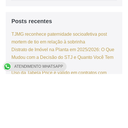
Posts recentes
TJMG reconhece paternidade socioafetiva post
mortem de tio em relação à sobrinha
Distrato de Imóvel na Planta em 2025/2026: O Que
Mudou com a Decisão do STJ e Quanto Você Tem
Direito a Receber
ATENDIMENTO WHATSAPP
Uso da Tabela Price é válido em contratos com
alienação fiduciária
Autistas com nível de suporte 1 têm direito a
isenção na compra de veículos
Homem que recebeu depósito por engano é
condenado a devolver dinheiro