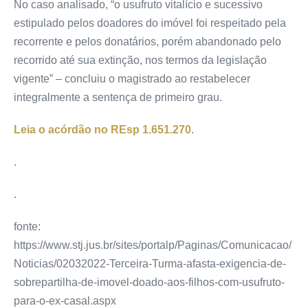
No caso analisado, “o usufruto vitalício e sucessivo
estipulado pelos doadores do imóvel foi respeitado pela
recorrente e pelos donatários, porém abandonado pelo
recorrido até sua extinção, nos termos da legislação
vigente” – concluiu o magistrado ao restabelecer
integralmente a sentença de primeiro grau.
Leia o acórdão no
REsp 1.651.270
.
.
.
fonte:
https://www.stj.jus.br/sites/portalp/Paginas/Comunicacao/
Noticias/02032022-Terceira-Turma-afasta-exigencia-de-
sobrepartilha-de-imovel-doado-aos-filhos-com-usufruto-
para-o-ex-casal.aspx