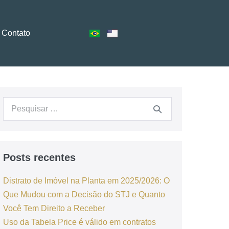
Contato
Posts recentes
Distrato de Imóvel na Planta em 2025/2026: O
Que Mudou com a Decisão do STJ e Quanto
Você Tem Direito a Receber
Uso da Tabela Price é válido em contratos